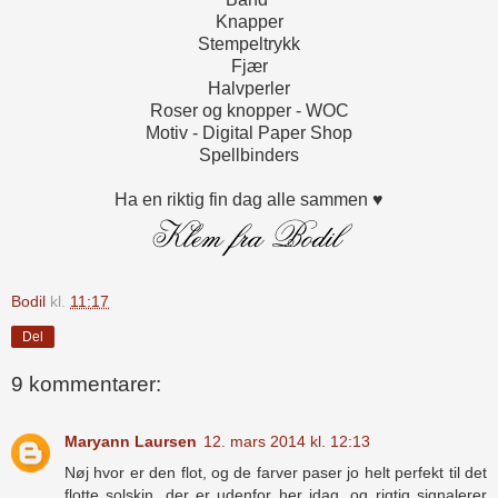
Knapper
Stempeltrykk
Fjær
Halvperler
Roser og knopper - WOC
Motiv - Digital Paper Shop
Spellbinders
Ha en riktig fin dag alle sammen ♥
Bodil
kl.
11:17
Del
9 kommentarer:
Maryann Laursen
12. mars 2014 kl. 12:13
Nøj hvor er den flot, og de farver paser jo helt perfekt til det
flotte solskin, der er udenfor her idag, og rigtig signalerer