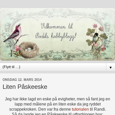
▼
ONSDAG 12. MARS 2014
Liten Påskeeske
Jeg har ikke lagd en eske på evigheter, men så fant jeg en
lapp med målene på en liten eske da jeg ryddet
scrappekroken. Den var fra denne
tutorialen
til Randi.
Så da lagde jeg en Påskeeske til utfordringen hos: