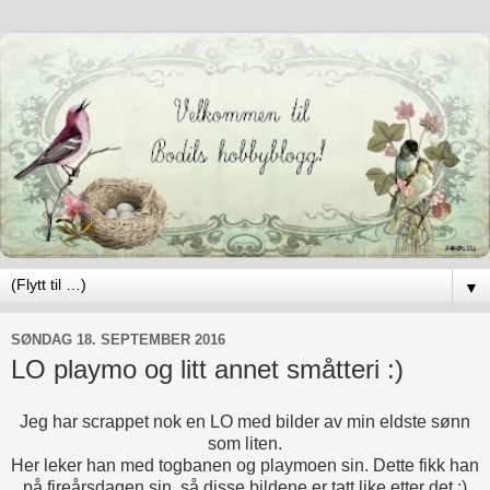
▼
SØNDAG 18. SEPTEMBER 2016
LO playmo og litt annet småtteri :)
Jeg har scrappet nok en LO med bilder av min eldste sønn
som liten.
Her leker han med togbanen og playmoen sin. Dette fikk han
på fireårsdagen sin, så disse bildene er tatt like etter det :)