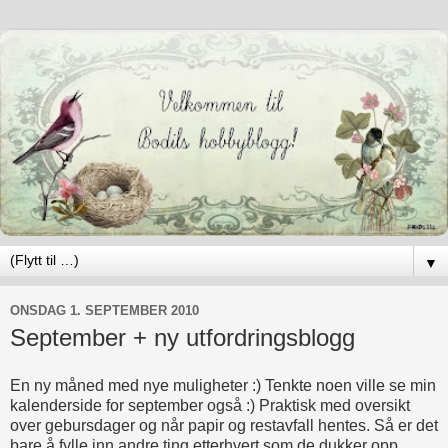
▼
ONSDAG 1. SEPTEMBER 2010
September + ny utfordringsblogg
En ny måned med nye muligheter :) Tenkte noen ville se min
kalenderside for september også :) Praktisk med oversikt
over gebursdager og når papir og restavfall hentes. Så er det
bare å fylle inn andre ting etterhvert som de dukker opp.